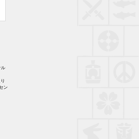
ナル
たり
セン