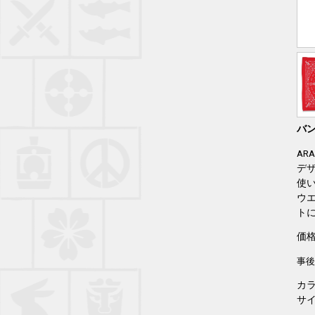
バ
AR
デ
使
ウ
ト
価格
事後
カ
サイ